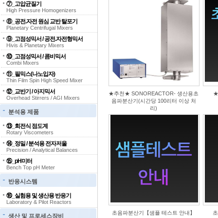
⑦_고압균질기
High Pressure Homogenizers
⑧_공전.자전 원심 교반 탈포기
Planetary Centrifugal Mixers
⑨_고점성믹서 / 공전.자전형믹서
Hivis & Planetary Mixers
⑩_고점성믹서 / 콤비믹서
Combi Mixers
⑪_필믹스(나노입자)
Thin Film Spin High Speed Mixer
⑫_교반기 / 아지믹서
★추천★ SONOREACTOR- 생산용초
★
Overhead Stirrers / AGI Mixers
음파분산기(시간당 100리터 이상 처
리)
분석용 제품
⑬_회전식 점도계
Rotary Viscometers
⑭_정밀 / 분석용 전자저울
Precision / Analytical Balances
⑮_pH미터
Bench Top pH Meter
반응시스템
⑯_실험용 및 생산용 반응기
Laboratory & Pilot Reactors
초음파분산기【샘플 테스트 안내】
초
생산 및 프로세스장비