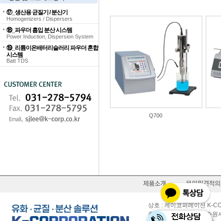
⑰_생산용 균질기 / 분산기
Homogenizers / Dispersers
⑱_파우더 흡입 분산 시스템
Power Induction, Dispersion System
⑲_리튬이온배터리슬러리 파우더 혼합
시스템
Batt TDS
Q700
상호 : 케이코퍼레이션 K-CO
주소 : (16630) 경기도 수원