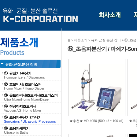
> 제품소개 >
유화.균질.분산 장비 > ⑤_초음파분산기 
⑤_초음파분산기 / 파쇄기-Sonicator
유화.균질.분산 장비
①_균질기 / 분산기
Homogenizers / Dispersers
②_호모믹서 / 호모디스퍼
Homo Mixer / Homo Disper
③_울트라믹서/호모믹서/호모디스퍼
Ultra Mixer/Homo Mixer/Disper
④_진공아지호모믹서
Vacuum AGI Homo Mixer
⑤_초음파분산기 / 파쇄기
★추천★ HD 4050 (500 ㎕ ~ 100 ㎖)
★추천★
Sonicators / Ultrasonic Processors
⑥_초음파세척기
Ultrasonic Baths